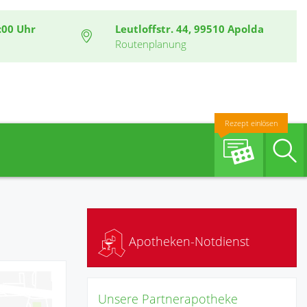
:00 Uhr
Leutloffstr. 44, 99510 Apolda
Routenplanung
Rezept einlösen
S
Apotheken-Notdienst
Unsere Partnerapotheke