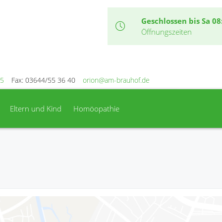
Geschlossen bis Sa 08
Öffnungszeiten
15
Fax: 03644/55 36 40
orion@am-brauhof.de
Eltern und Kind
Homöopathie