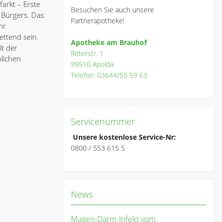
arkt – Erste
Besuchen Sie auch unsere
n Bürgers. Das
Partnerapotheke!
hr
ettend sein.
Apotheke am Brauhof
it der
Ritterstr. 1
hlichen
99510 Apolda
Telefon: 03644/55 59 63
Servicenummer
Unsere kostenlose Service-Nr:
0800 / 553 615 5
News
Magen-Darm-Infekt vom