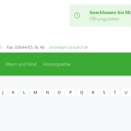
Geschlossen bis 08
Öffnungszeiten
15
Fax: 03644/55 36 40
orion@am-brauhof.de
Eltern und Kind
Homöopathie
J
K
L
M
N
O
P
Q
R
S
T
U