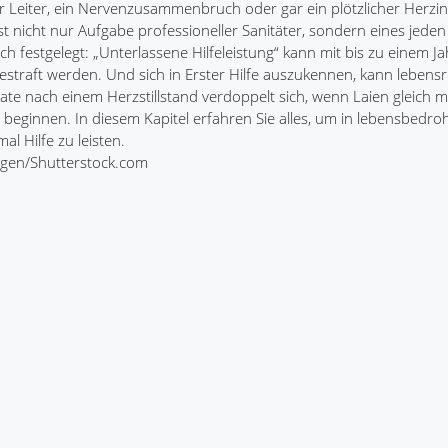
r Leiter, ein Nervenzusammenbruch oder gar ein plötzlicher Herzinf
, ist nicht nur Aufgabe professioneller Sanitäter, sondern eines jede
lich festgelegt: „Unterlassene Hilfeleistung“ kann mit bis zu einem Ja
bestraft werden. Und sich in Erster Hilfe auszukennen, kann lebensr
te nach einem Herzstillstand verdoppelt sich, wenn Laien gleich m
beginnen. In diesem Kapitel erfahren Sie alles, um in lebensbedro
al Hilfe zu leisten.
rogen/Shutterstock.com