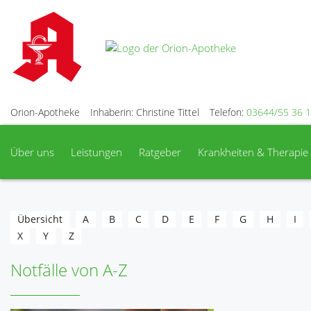
Orion-Apotheke
Inhaberin: Christine Tittel
Telefon:
03644/55 36 
Über uns
Leistungen
Ratgeber
Krankheiten & Therapie
Übersicht
A
B
C
D
E
F
G
H
I
X
Y
Z
Notfälle von A-Z