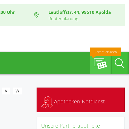
:00 Uhr
Leutloffstr. 44, 99510 Apolda
Routenplanung
Rezept einlösen
S
V
W
Apotheken-Notdienst
Unsere Partnerapotheke