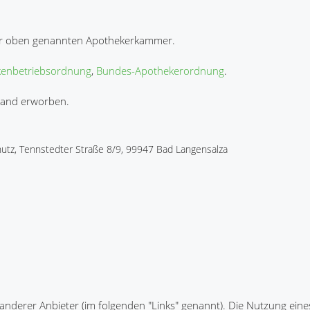
er oben genannten Apothekerkammer.
enbetriebsordnung
,
Bundes-Apothekerordnung
.
land erworben.
hutz, Tennstedter Straße 8/9, 99947 Bad Langensalza
nderer Anbieter (im folgenden "Links" genannt). Die Nutzung eines