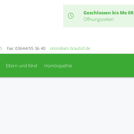
Geschlossen bis Mo 08
Öffnungszeiten
15
Fax: 03644/55 36 40
orion@am-brauhof.de
Eltern und Kind
Homöopathie